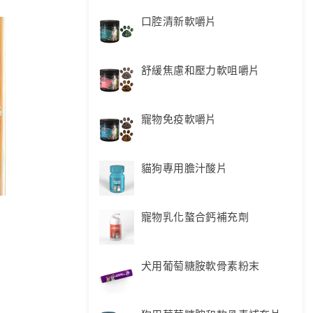
口腔清新軟嚼片
舒緩焦慮和壓力軟咀嚼片
寵物免疫軟嚼片
貓狗專用膽汁酸片
寵物乳化螯合鈣補充劑
犬用葡萄糖胺軟骨素粉末