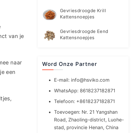
Gevriesdroogde Krill
Kattensnoepjes
 
Gevriesdroogde Eend
ct van je 
Kattensnoepjes
mee naar 
Word Onze Partner
e een 
E-mail:
info@hsviko.com
WhatsApp: 8618237182871
jes, 
Telefoon: +8618237182871
Toevoegen: Nr. 21 Yangshan
Road, Zhaoling-district, Luohe-
stad, provincie Henan, China