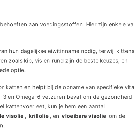
 behoeften aan voedingsstoffen. Hier zijn enkele va
 hun dagelijkse eiwitinname nodig, terwijl kittens
nodig hebben, namelijk minstens 33%. Vleeswaren zoals kip, vis en rund zijn de beste keuzes, en 
ede optie.
or katten en helpt bij de opname van specifieke vita
a-3 en Omega-6 vetzuren bevat om de gezondheid v
l kattenvoer eet, kun je hem een aantal 
e visolie
, 
krillolie
, en 
vloeibare visolie
 om de 
n.