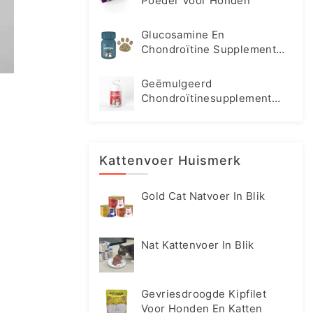
Poeder Voor Honden
Glucosamine En
Chondroïtine Supplement
Tabletten Voor Honden
Geëmulgeerd
Chondroïtinesupplement
Voor Katten En Honden
Kattenvoer Huismerk
Gold Cat Natvoer In Blik
Nat Kattenvoer In Blik
Gevriesdroogde Kipfilet
Voor Honden En Katten