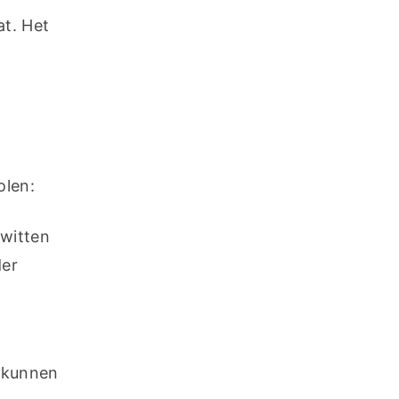
t. Het 
olen:
witten 
er 
 kunnen 