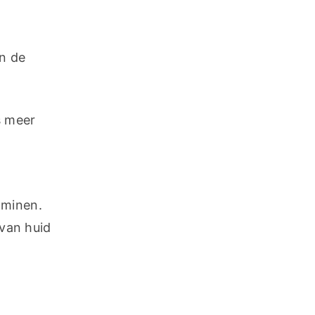
n de 
 meer 
minen. 
an huid 