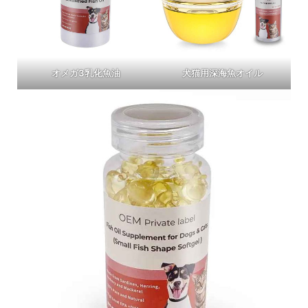
オメガ3乳化魚油
犬猫用深海魚オイル