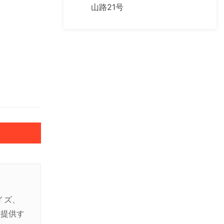
山路21号
イズ、
を提供す