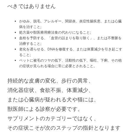
べきではありません
かゆみ、脱毛、アレルギー、関節炎、炎症性腸疾患、または心臓
病を治すこと;
処方薬や獣医療用療法食の代わりになること;
血栓を予防する、「血管の詰まりを取り除く」、または不整脈を
治療すること;
老化を遅らせる、DNAを修復する、または体重減少を引き起こす
ること;
ペットに被毛のツヤの低下、活動性の低下、嘔吐、下痢、その他
の症状が見られる場合に常に必要とされること。
持続的な皮膚の変化、歩行の異常、
消化器症状、食欲不振、体重減少、
または心臓病が疑われる犬や猫には、
獣医師による診察が必要です。
サプリメントのカテゴリーではなく、
その症状こそが次のステップの指針となります