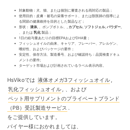
対象動物：犬、猫、または個別に審査される両対応の製品；
使用目的：皮膚・被毛の栄養サポート、または獣医師の指導によ
る関節の健康維持を目的とした製品など；
形状：
液体
, 、ポンプボトル、,
カプセル
,
ソフトジェル
,
パウダー
,
、または
乳化
製品；
1日の給与量あたりの目標EPAおよびDHA量；
フィッシュオイルの由来、キャリア、フレーバー、アレルゲン、
嗜好性、およびパッケージの要件；
安定性、保存方法、製造番号、および確認待ち：品質検査ドキュ
メントの要件;
ターゲット市場および計画されているラベル表示内容。
HsVikoでは 
液体オメガ3フィッシュオイル
, 
乳化フィッシュオイル
, 、および 
ペット用サプリメントのプライベートブランド
（PB）受託製造サービス
. 
をご提供しています。
バイヤー様におかれましては、