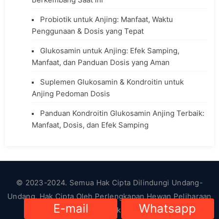
Probiotik untuk Anjing: Manfaat, Waktu
Penggunaan & Dosis yang Tepat
Glukosamin untuk Anjing: Efek Samping,
Manfaat, dan Panduan Dosis yang Aman
Suplemen Glukosamin & Kondroitin untuk
Anjing Pedoman Dosis
Panduan Kondroitin Glukosamin Anjing Terbaik:
Manfaat, Dosis, dan Efek Samping
© 2023-2024. Semua Hak Cipta Dilindungi Undang-
Undang. Hak Cipta Oleh
Perlengkapan Hewan Peliharaan
E-mail
Whatsapp
HsViko
|
Kebijakan Privasi