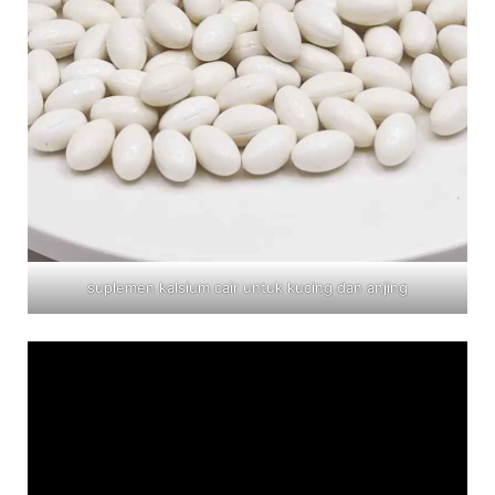
suplemen kalsium cair untuk kucing dan anjing