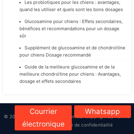
Les probiotiques pour les chiens : avantages,
quand les utiliser et quels sont les bons dosages
Glucosamine pour chiens : Effets secondaires,
bénéfices et recommandations pour un dosage
sûr
Supplément de glucosamine et de chondroïtine
pour chiens Dosage recommandé
Guide de la meilleure glucosamine et de la
meilleure chondroïtine pour chiens : Avantages,
dosage et effets secondaires
Courrier
Whatsapp
© 2023-2024. Tous droits réservés. Copyright By
HsViko
électronique
Pet Supplies
|
Politique de confidentialité