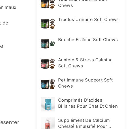
Chews
 animaux
Tractus Urinaire Soft Chews
t de
Bouche Fraîche Soft Chews
DM
Anxiété & Stress Calming
Soft Chews
Pet Immune Support Soft
Chews
Comprimés D'acides
Biliaires Pour Chat Et Chien
Supplément De Calcium
ésenter 
Chélaté Émulsifié Pour