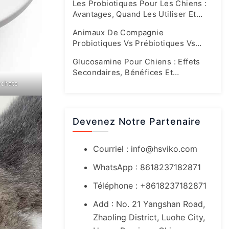
Les Probiotiques Pour Les Chiens :
Avantages, Quand Les Utiliser Et
Quels Sont Les Bons Dosages
Animaux De Compagnie
Probiotiques Vs Prébiotiques Vs
Synbiotiques : Guide Complet Sur La
Glucosamine Pour Chiens : Effets
Santé De L'intestin
Secondaires, Bénéfices Et
Recommandations Pour Un Dosage
 chats
Sûr
Devenez Notre Partenaire
Courriel :
info@hsviko.com
WhatsApp : 8618237182871
Téléphone : +8618237182871
Add : No. 21 Yangshan Road,
Zhaoling District, Luohe City,