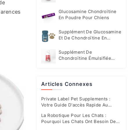
e 
Animaux De Compagnie
arences 
Glucosamine Chondroïtine
En Poudre Pour Chiens
Supplément De Glucosamine
Et De Chondroïtine En
Comprimés Pour Chiens
Supplément De
Chondroïtine Émulsifiée
Pour Chats Et Chiens
Articles Connexes
Private Label Pet Supplements :
Votre Guide D'accès Rapide Au
Marché En Plein Essor D'aujourd'hui
La Robotique Pour Les Chats :
Pourquoi Les Chats Ont Besoin De
Leurs Propres Formules Spéciales