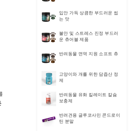
입안 가득 상큼한 부드러운 씹
는 맛
불안 및 스트레스 진정 부드러
운 츄어블 제품
반려동물 면역 지원 소프트 츄
고양이와 개를 위한 담즙산 정
제
 
반려동물 유화 킬레이트 칼슘
보충제
 
반려견용 글루코사민 콘드로이
틴 분말