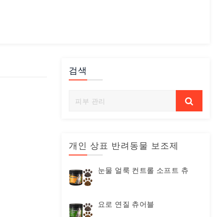
검색
개인 상표 반려동물 보조제
눈물 얼룩 컨트롤 소프트 츄
요로 연질 츄어블