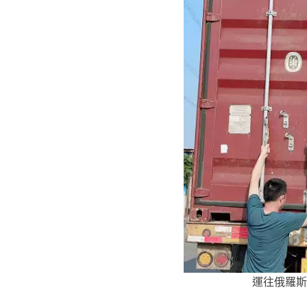
運往俄羅斯