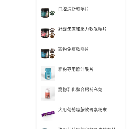
口腔清新軟嚼片
舒緩焦慮和壓力軟咀嚼片
寵物免疫軟嚼片
貓狗專用膽汁酸片
寵物乳化螯合鈣補充劑
犬用葡萄糖胺軟骨素粉末