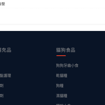
聯繫
補充品
貓狗食品
狗狗牙齒小食
髮護理
乾貓糧
劑
狗糧
劑
濕貓糧