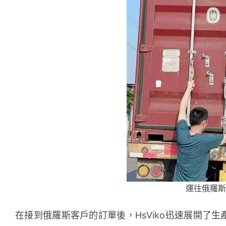
運往俄羅斯
在接到俄羅斯客戶的訂單後，HsViko迅速展開了