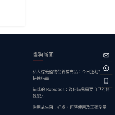
貓狗新聞
私人標籤寵物營養補充品：今日蓬勃市場的
快速指南
貓咪的 Robiotics：為何貓兒需要自己的特
殊配方
狗用益生菌：好處、何時使用及正確劑量