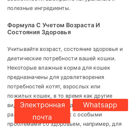
полезные ингредиенты.
Формула С Учетом Возраста И
Состояния Здоровья
Учитывайте возраст, состояние здоровья и 
диетические потребности вашей кошки. 
Некоторые влажные корма для кошек 
предназначены для удовлетворения 
потребностей котят, взрослых или 
пожилых кошек, в то время как другие 
Электронная
Whatsapp
виды влажных кормов для кошек 
разработаны для кошек с особыми 
почта
проблемами со здоровьем, например, для 