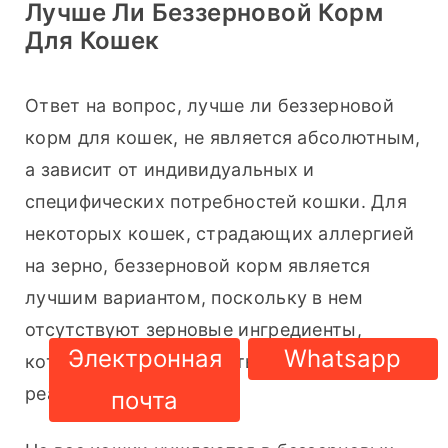
Лучше Ли Беззерновой Корм
Для Кошек
Ответ на вопрос, лучше ли беззерновой 
корм для кошек, не является абсолютным, 
а зависит от индивидуальных и 
специфических потребностей кошки. Для 
некоторых кошек, страдающих аллергией 
на зерно, беззерновой корм является 
лучшим вариантом, поскольку в нем 
отсутствуют зерновые ингредиенты, 
Электронная
Whatsapp
которые могут вызывать аллергические 
реакции.
почта