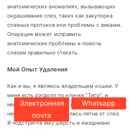
анатомических аномалиях, вызывающих 
окрашивание слез, таких как закупорка 
слезных протоков или проблемы с веками. 
Операция может исправить 
анатомические проблемы и помочь 
слезам правильно стекать.
Мой Опыт Удаления
Как и вы, я являюсь владельцем кошки. У 
меня есть рэгдолл по кличке "Тигр", и 
Электронная
Whatsapp
некоторое время назад я заметила, что у 
него под глазами появились пятна от слез. 
почта
Я подстригла ему шерсть и ежедневно 