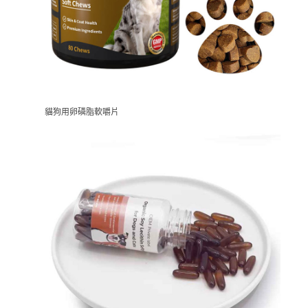
貓狗用卵磷脂軟嚼片