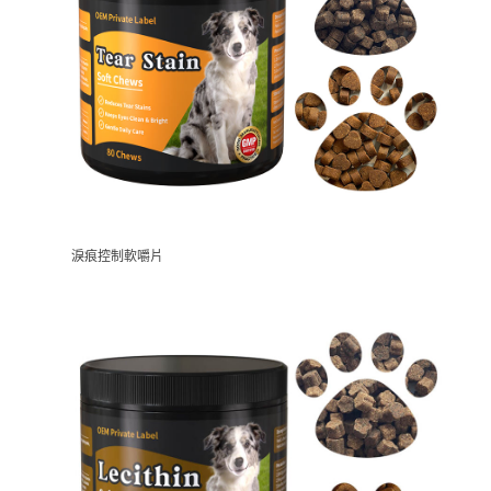
淚痕控制軟嚼片