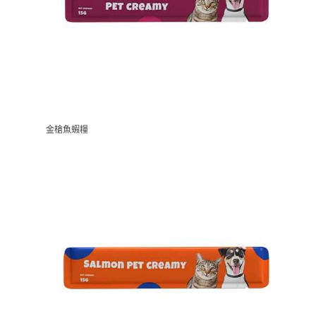
金槍魚蝦糧