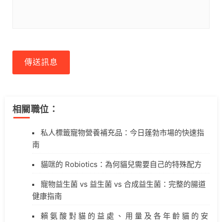
傳送訊息
相關職位：
私人標籤寵物營養補充品：今日蓬勃市場的快速指
南
貓咪的 Robiotics：為何貓兒需要自己的特殊配方
寵物益生菌 vs 益生菌 vs 合成益生菌：完整的腸道
健康指南
賴 氨 酸 對 貓 的 益 處 、 用 量 及 各 年 齡 貓 的 安