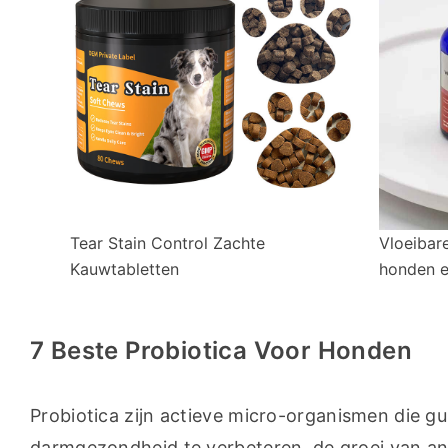
Tear Stain Control Zachte
Vloeibar
Kauwtabletten
honden e
7 Beste Probiotica Voor Honden
Probiotica zijn actieve micro-organismen die 
darmgezondheid te verbeteren, de groei van and