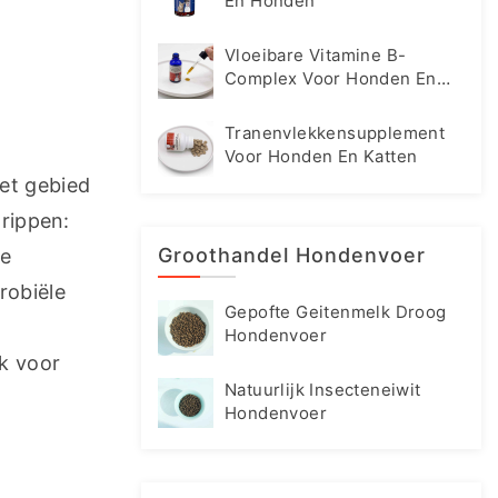
En Honden
Vloeibare Vitamine B-
Complex Voor Honden En
Katten
Tranenvlekkensupplement
Voor Honden En Katten
et gebied 
rippen: 
Groothandel Hondenvoer
e 
obiële 
Gepofte Geitenmelk Droog
Hondenvoer
k voor 
Natuurlijk Insecteneiwit
Hondenvoer