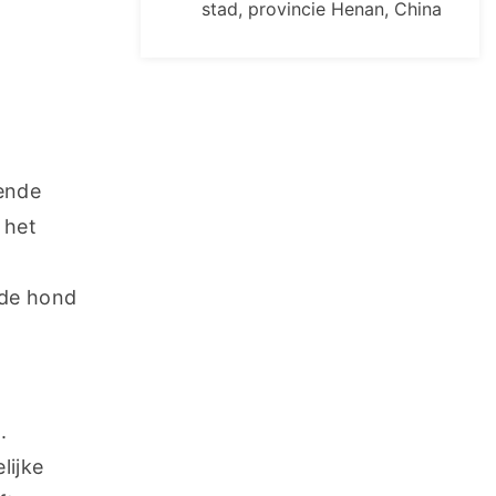
stad, provincie Henan, China
ende 
het 
de hond 
 
ijke 