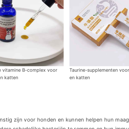
e vitamine B-complex voor
Taurine-supplementen voo
n katten
en katten
gunstig zijn voor honden en kunnen helpen hun maag
ere schadelijke bacteriën te remmen en hun immuni