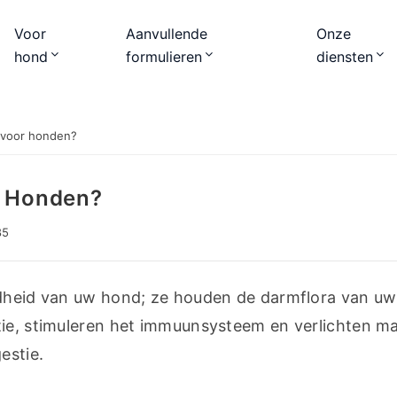
Voor
Aanvullende
Onze
hond
formulieren
diensten
a voor honden?
r Honden?
85
ndheid van uw hond; ze houden de darmflora van uw 
tie, stimuleren het immuunsysteem en verlichten m
estie.