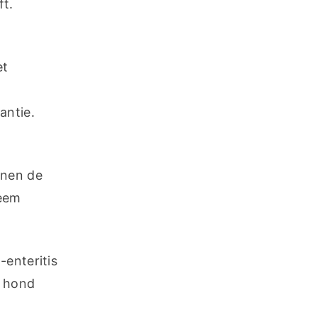
ft.
t 
antie.
nen de 
eem 
enteritis 
 hond 