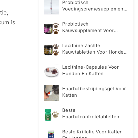
Probiotisch
Voedingscremesupplement
ie, 
Voor Honden En Katten
um is 
Probiotisch
Kauwsupplement Voor
Honden En Katten
Lecithine Zachte
Kauwtabletten Voor Honden
En Katten
Lecithine-Capsules Voor
Honden En Katten
Haarbalbestrijdingsgel Voor
Katten
Beste
Haarbalcontroletabletten
Supplement Voor Katten
Beste Krillolie Voor Katten