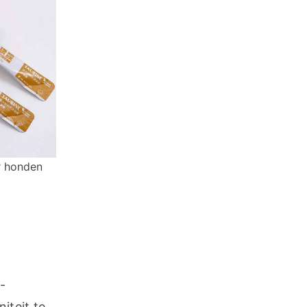
r honden
-
teit te 