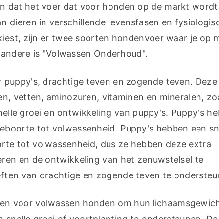
 dat het voer dat voor honden op de markt wordt 
 dieren in verschillende levensfasen en fysiologisc
iest, zijn er twee soorten hondenvoer waar je op m
e andere is "Volwassen Onderhoud".
 puppy's, drachtige teven en zogende teven. Deze 
n, vetten, aminozuren, vitaminen en mineralen, zoa
snelle groei en ontwikkeling van puppy's. Puppy's h
boorte tot volwassenheid. Puppy's hebben een sne
te tot volwassenheid, dus ze hebben deze extra 
en en de ontwikkeling van het zenuwstelsel te 
ften van drachtige en zogende teven te ondersteu
en voor volwassen honden om hun lichaamsgewicht
m snelle groei of voortplanting te ondersteunen. De