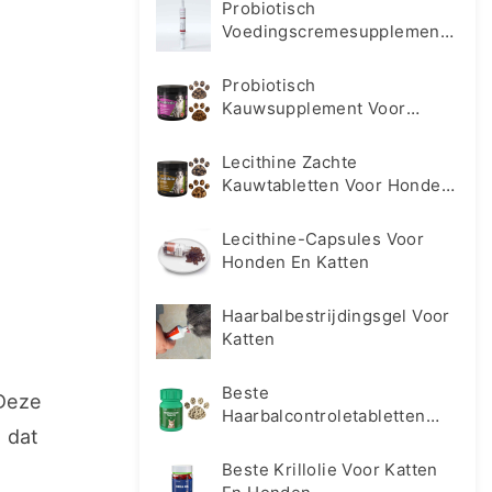
Probiotisch
Voedingscremesupplement
Voor Honden En Katten
Probiotisch
Kauwsupplement Voor
Honden En Katten
Lecithine Zachte
Kauwtabletten Voor Honden
En Katten
Lecithine-Capsules Voor
Honden En Katten
Haarbalbestrijdingsgel Voor
Katten
Beste
Deze 
Haarbalcontroletabletten
dat 
Supplement Voor Katten
Beste Krillolie Voor Katten