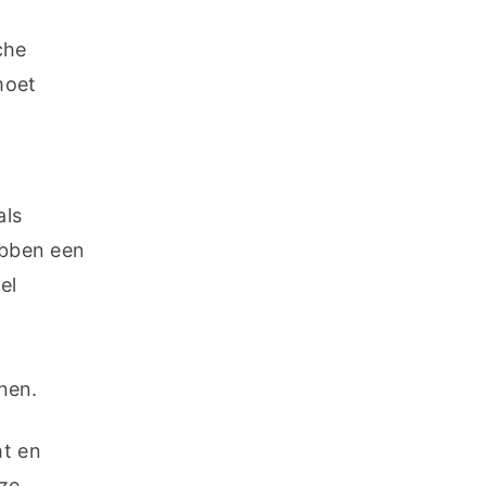
he 
oet 
ls 
ebben een 
l 
nen.
 en 
ze 