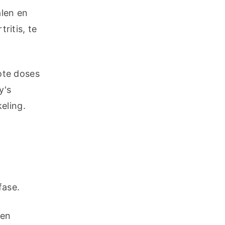
en en 
itis, te 
te doses 
's 
eling.
fase.
en 