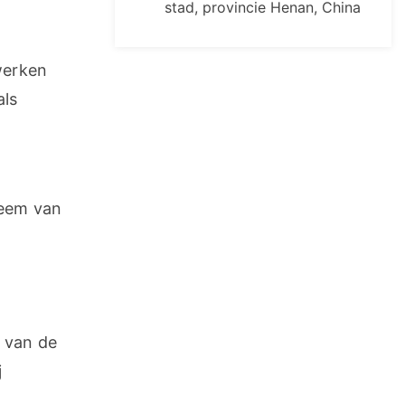
stad, provincie Henan, China
erken 
ls 
eem van 
 van de 
 