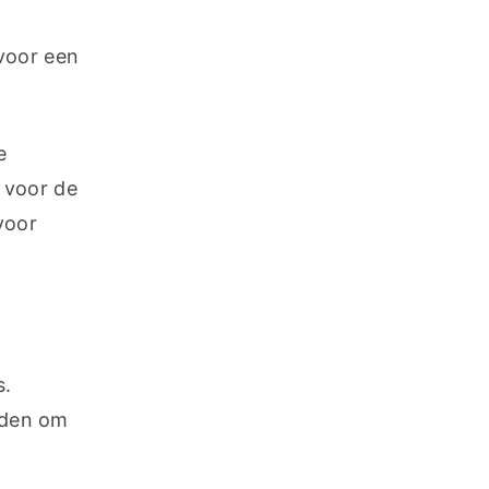
voor een 
 
 voor de 
oor 
. 
den om 