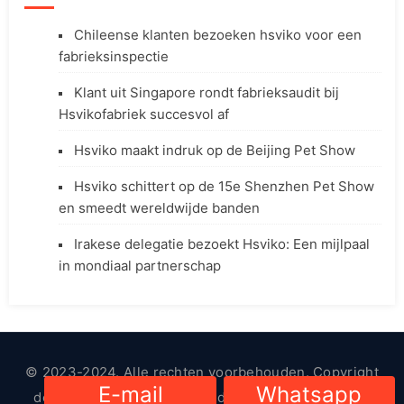
Chileense klanten bezoeken hsviko voor een
fabrieksinspectie
Klant uit Singapore rondt fabrieksaudit bij
Hsvikofabriek succesvol af
Hsviko maakt indruk op de Beijing Pet Show
Hsviko schittert op de 15e Shenzhen Pet Show
en smeedt wereldwijde banden
Irakese delegatie bezoekt Hsviko: Een mijlpaal
in mondiaal partnerschap
© 2023-2024. Alle rechten voorbehouden. Copyright
E-mail
Whatsapp
door
HsViko Dierenbenodigdheden
|
Privacybeleid