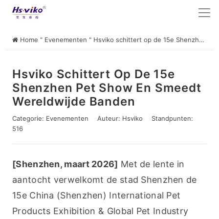
Home
"
Evenementen
"
Hsviko schittert op de 15e Shenzhen Pet Show en smeedt wereldwijde banden
Hsviko Schittert Op De 15e
Shenzhen Pet Show En Smeedt
Wereldwijde Banden
Categorie:
Evenementen
Auteur:
Hsviko
Standpunten:
516
[Shenzhen, maart 2026]
 Met de lente in 
aantocht verwelkomt de stad Shenzhen de 
15e China (Shenzhen) International Pet 
Products Exhibition & Global Pet Industry 