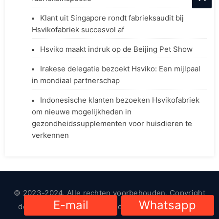
Klant uit Singapore rondt fabrieksaudit bij
Hsvikofabriek succesvol af
Hsviko maakt indruk op de Beijing Pet Show
Irakese delegatie bezoekt Hsviko: Een mijlpaal
in mondiaal partnerschap
Indonesische klanten bezoeken Hsvikofabriek
om nieuwe mogelijkheden in
gezondheidssupplementen voor huisdieren te
verkennen
© 2023-2024. Alle rechten voorbehouden. Copyright
E-mail
Whatsapp
door
HsViko Dierenbenodigdheden
|
Privacybeleid