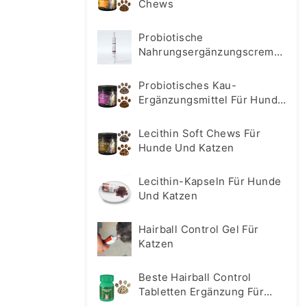
Chews
Probiotische
Nahrungsergänzungscreme
Für Hunde Und Katzen
Probiotisches Kau-
Ergänzungsmittel Für Hunde
Und Katzen
Lecithin Soft Chews Für
Hunde Und Katzen
Lecithin-Kapseln Für Hunde
Und Katzen
Hairball Control Gel Für
Katzen
Beste Hairball Control
Tabletten Ergänzung Für
Katzen