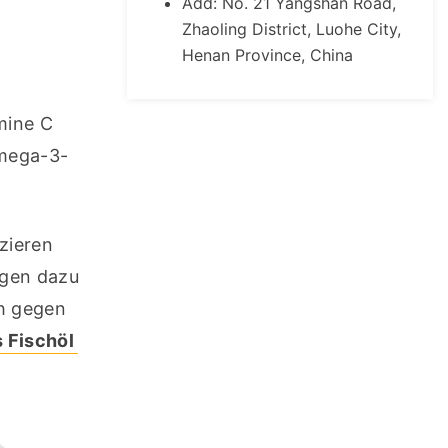
Add: No. 21 Yangshan Road,
Zhaoling District, Luohe City,
Henan Province, China
ine C 
Omega-3-
ieren 
gen dazu 
h gegen 
 Fischöl 