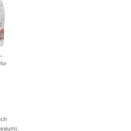
e-
für
ch 
esium), 