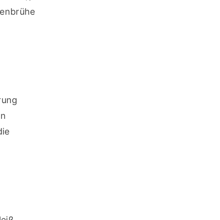
henbrühe 
ung 
n 
ie 
eiß.