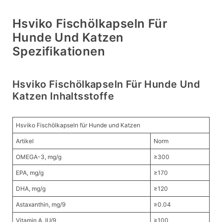
Hsviko Fischölkapseln Für
Hunde Und Katzen
Spezifikationen
Hsviko Fischölkapseln Für Hunde Und
Katzen Inhaltsstoffe
Hsviko Fischölkapseln für Hunde und Katzen
Artikel
Norm
OMEGA-3, mg/g
≥300
EPA, mg/g
≥170
DHA, mg/g
≥120
Astaxanthin, mg/9
≥0.04
Vitamin A, IU/9
≥100