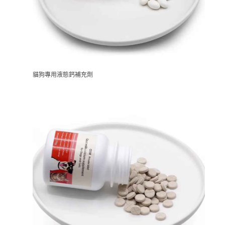
貓狗專用液態鈣補充劑