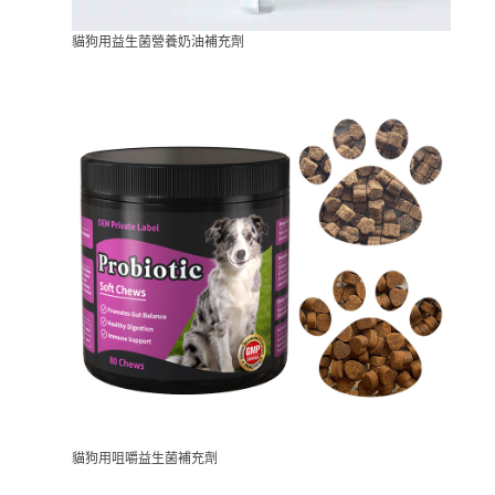
貓狗用益生菌營養奶油補充劑
貓狗用咀嚼益生菌補充劑