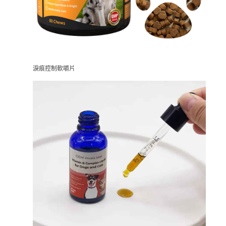
淚痕控制軟嚼片