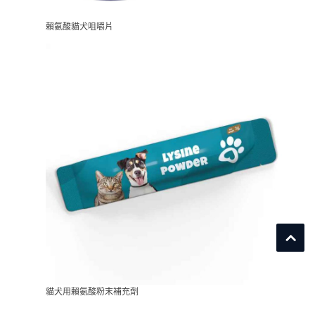
賴氨酸貓犬咀嚼片
貓犬用賴氨酸粉末補充劑