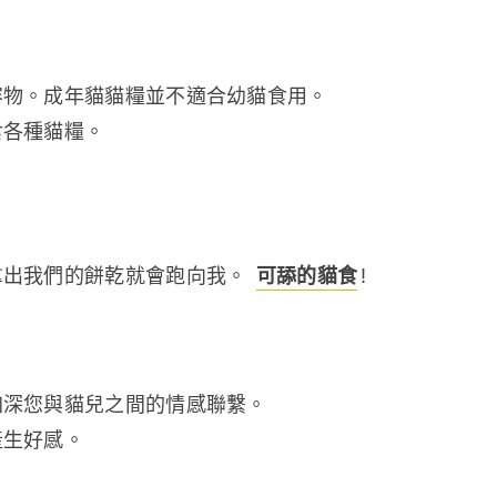
容物。成年貓貓糧並不適合幼貓食用。
食各種貓糧。
出我們的餅乾就會跑向我。 
可舔的貓食
!
加深您與貓兒之間的情感聯繫。
產生好感。