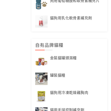
狗用葡萄糖胺和軟骨素補充片
貓狗用乳化軟骨素補充劑
自有品牌貓糧
金裝貓罐頭濕糧
罐裝貓糧
貓狗用冷凍乾燥雞胸肉
貓用毛球控制補充劑