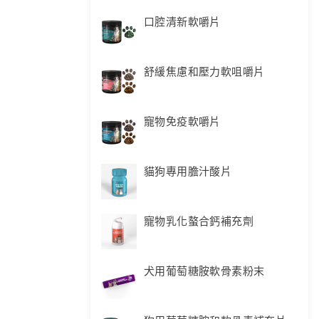
口腔清新軟嚼片
舒緩焦慮和壓力軟咀嚼片
寵物免疫軟嚼片
貓狗專用膽汁酸片
寵物乳化螯合鈣補充劑
犬用葡萄糖胺軟骨素粉末