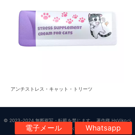
アンチストレス・キャット・トリーツ
© 2023-2024.無断複写・転載を禁じます。 著作権
HsVikoペ
電子メール
Whatsapp
ット用品
|
プライバシーポリシー