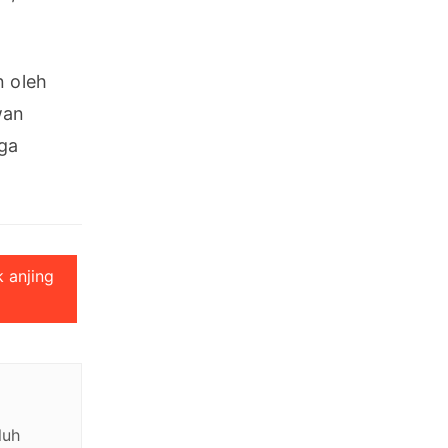
 oleh 
an 
ga 
 anjing
luh