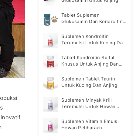
Glukosamin Untuk Anjing
Tablet Suplemen
Glukosamin Dan Kondroitin
Untuk Anjing
Suplemen Kondroitin
Teremulsi Untuk Kucing Dan
Anjing
Tablet Kondroitin Sulfat
Khusus Untuk Anjing Dan
Kucing
Suplemen Tablet Taurin
Untuk Kucing Dan Anjing
Di pabrik Hsviko Luohe, Peter menyaksikan langsung keahlian Hsviko dalam pengembangan dan produksi 
Suplemen Minyak Krill
Teremulsi Untuk Hewan
s 
Peliharaan
novatif 
Suplemen Vitamin Emulsi
 
Hewan Peliharaan