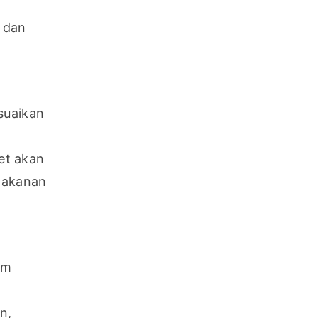
dan 
uaikan 
t akan 
akanan 
m 
, 