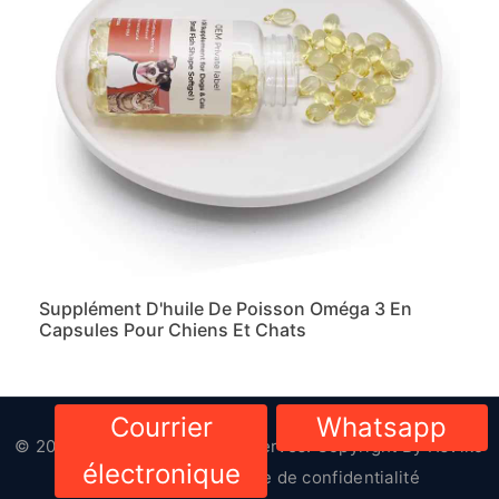
Supplément D'huile De Poisson Oméga 3 En
Capsules Pour Chiens Et Chats
Courrier
Whatsapp
© 2023-2024. Tous droits réservés. Copyright By
HsViko
électronique
Pet Supplies
|
Politique de confidentialité