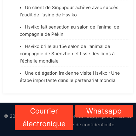
Un client de Singapour achève avec succès
l'audit de l'usine de Hsviko
Hsviko fait sensation au salon de l'animal de
compagnie de Pékin
Hsviko brille au 15e salon de l'animal de
compagnie de Shenzhen et tisse des liens à
l'échelle mondiale
Une délégation irakienne visite Hsviko : Une
étape importante dans le partenariat mondial
Courrier
Whatsapp
© 2023-2024. Tous droits réservés. Copyright By
HsViko
électronique
Pet Supplies
|
Politique de confidentialité