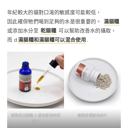
年紀較大的貓對口渴的敏感度可能較低，
因此確保牠們喝到足夠的水是很重要的。 
濕貓糧
或添加水分至
 乾貓糧
 可以幫助改善水的攝取，
而 d
濕貓糧和濕貓糧可以混合使用
.
貓狗專用液態 b 複合維他命補
貓狗多種維他命片
給品