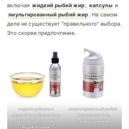
включая 
жидкий рыбий жир
, 
капсулы
 и 
эмульгированный рыбий жир
. На самом 
деле не существует "правильного" выбора. 
Это скорее предпочтение.
жидкая добавка с
эмульгированный рыбий
омега-3 из рыбного жира
жир с омега-3 из
глубоководных рыб для
глубоководных рыб
кошек и собак