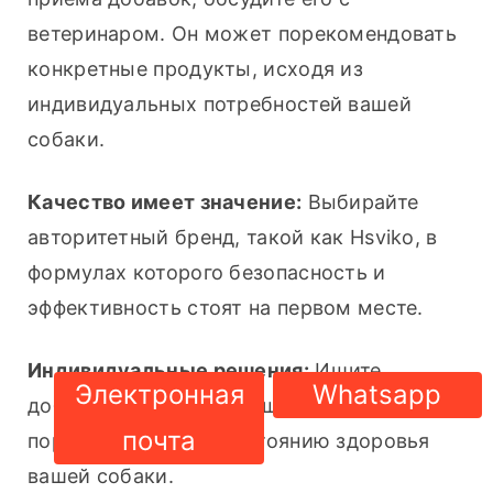
ветеринаром. Он может порекомендовать 
конкретные продукты, исходя из 
индивидуальных потребностей вашей 
собаки.
Качество имеет значение:
 Выбирайте 
авторитетный бренд, такой как Hsviko, в 
формулах которого безопасность и 
эффективность стоят на первом месте.
Индивидуальные решения:
 Ищите 
Электронная
Whatsapp
добавку, соответствующую возрасту, 
почта
породе, размеру и состоянию здоровья 
вашей собаки.