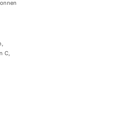
wonnen 
, 
 C, 