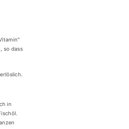
itamin" 
, so dass 
rlöslich.
h in 
schöl. 
anzen 