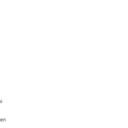
i 
en 