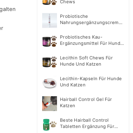
Chews
alten 
Probiotische
Nahrungsergänzungscreme
r 
Für Hunde Und Katzen
Probiotisches Kau-
Ergänzungsmittel Für Hunde
Und Katzen
Lecithin Soft Chews Für
Hunde Und Katzen
Lecithin-Kapseln Für Hunde
Und Katzen
Hairball Control Gel Für
Katzen
Beste Hairball Control
Tabletten Ergänzung Für
Katzen