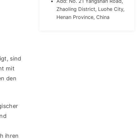
Add: No. 21 Yangshan Road,
Zhaoling District, Luohe City,
Henan Province, China
t, sind 
t mit 
n den 
ischer 
nd 
 ihren 