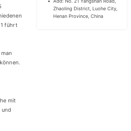
Add: No. 21 Yangshan Road,
 
Zhaoling District, Luohe City,
hiedenen 
Henan Province, China
 führt 
 man 
 können.
e mit 
 und 