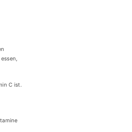
n 
essen, 
n C ist. 
tamine 