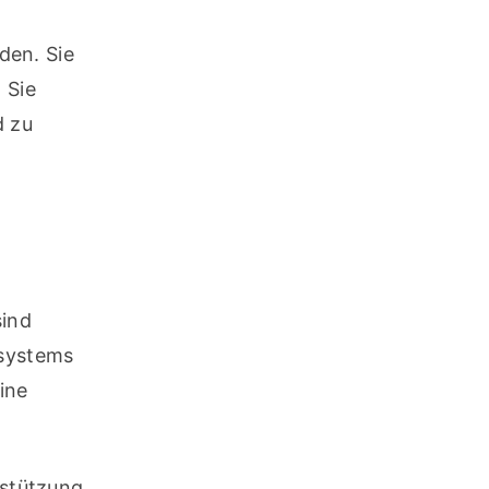
en. Sie 
Sie 
 zu 
ind 
systems 
ne 
rstützung 