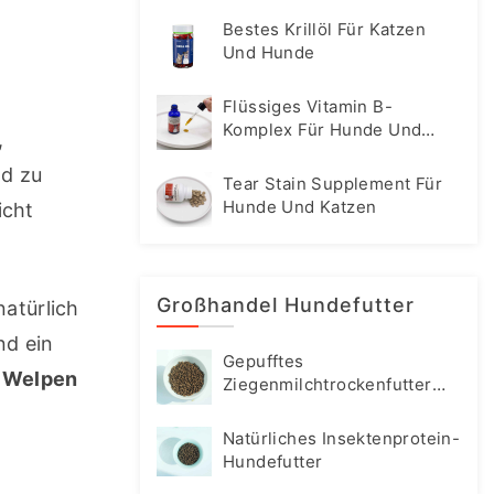
Bestes Krillöl Für Katzen
Und Hunde
Flüssiges Vitamin B-
Komplex Für Hunde Und
 
Katzen
d zu 
Tear Stain Supplement Für
Hunde Und Katzen
cht 
Großhandel Hundefutter
atürlich 
d ein 
Gepufftes
 Welpen 
Ziegenmilchtrockenfutter
Für Hunde
Natürliches Insektenprotein-
Hundefutter