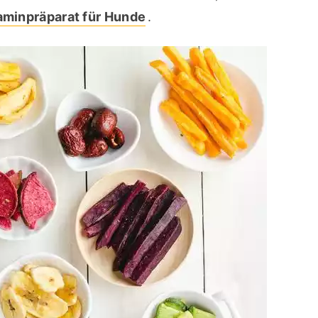
aminpräparat für Hunde
.