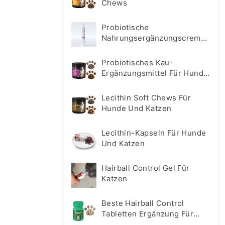
Chews
Probiotische
Nahrungsergänzungscreme
Für Hunde Und Katzen
Probiotisches Kau-
Ergänzungsmittel Für Hunde
Und Katzen
Lecithin Soft Chews Für
Hunde Und Katzen
Lecithin-Kapseln Für Hunde
Und Katzen
Hairball Control Gel Für
Katzen
Beste Hairball Control
Tabletten Ergänzung Für
Katzen