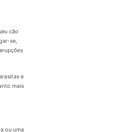
eu cão 
ar-se, 
erupções 
rasitas e 
anto mais 
ra ou uma 