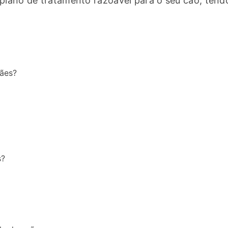
 plano de tratamento razoável para o seu cão, tend
cães?
s?