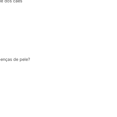
le dos cães
enças de pele?