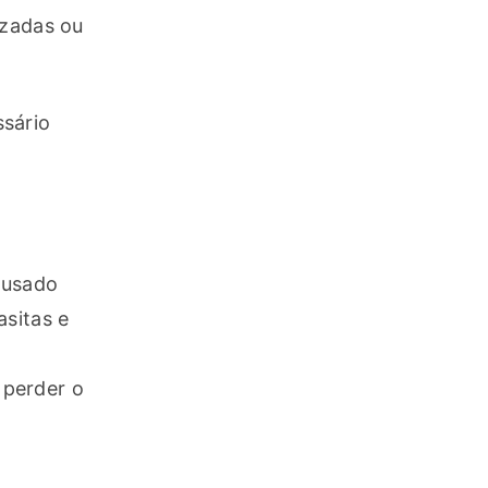
zadas ou 
.
sário 
usado 
sitas e 
perder o 