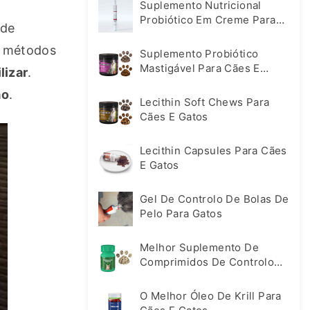
Suplemento Nutricional
Probiótico Em Creme Para
de 
Cães E Gatos
 métodos 
Suplemento Probiótico
Mastigável Para Cães E
lizar
. 
Gatos
ão
.
Lecithin Soft Chews Para
Cães E Gatos
Lecithin Capsules Para Cães
E Gatos
Gel De Controlo De Bolas De
Pelo Para Gatos
Melhor Suplemento De
Comprimidos De Controlo
De Bolas De Pelo Para Gatos
O Melhor Óleo De Krill Para