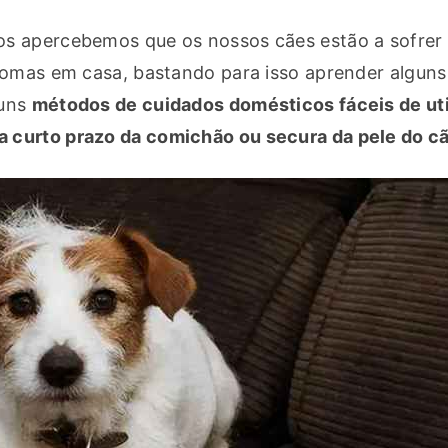
s apercebemos que os nossos cães estão a sofrer 
ntomas em casa, bastando para isso aprender alguns
uns 
métodos de cuidados domésticos fáceis de uti
 a curto prazo da comichão ou secura da pele do c