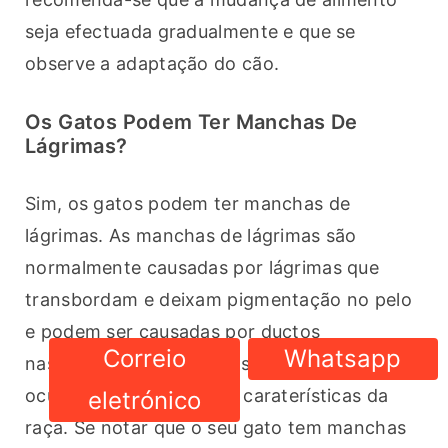
seja efectuada gradualmente e que se 
observe a adaptação do cão.
Os Gatos Podem Ter Manchas De
Lágrimas?
Sim, os gatos podem ter manchas de 
lágrimas. As manchas de lágrimas são 
normalmente causadas por lágrimas que 
transbordam e deixam pigmentação no pelo 
e podem ser causadas por ductos 
Correio
Whatsapp
nasolacrimais bloqueados, infecções 
oculares, impactação ou caraterísticas da 
eletrónico
raça. Se notar que o seu gato tem manchas 