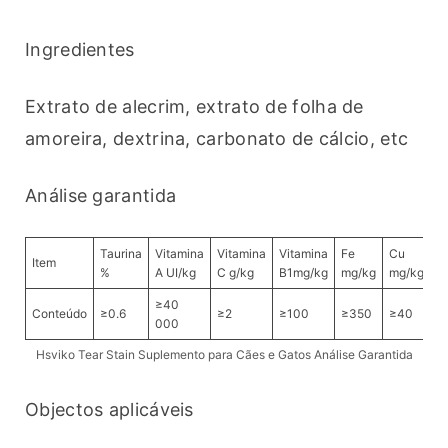
Ingredientes
Extrato de alecrim, extrato de folha de 
amoreira, dextrina, carbonato de cálcio, etc
Análise garantida
Taurina
Vitamina
Vitamina
Vitamina
Fe
Cu
Z
Item
%
A UI/kg
C g/kg
B1mg/kg
mg/kg
mg/kg
m
≥40
Conteúdo
≥0.6
≥2
≥100
≥350
≥40
≥
000
Hsviko Tear Stain Suplemento para Cães e Gatos Análise Garantida
Objectos aplicáveis