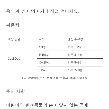
음식과 섞어 먹이거나 직접 먹이세요.
복용량 
대상 동물
무게
권장 수유량
<5kg
하루 1-2정
5-10kg
하루 3-4정
Cat&Dog
10-25kg
하루 5~6정
≥25kg
하루 7-8정
개와 고양이를 위한 눈물 얼룩 보충제 Hsviko 복용량
주의 사항
어린이와 반려동물의 손이 닿지 않는 곳에 