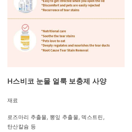
H스비코 눈물 얼룩 보충제 사양
재료
로즈마리 추출물, 뽕잎 추출물, 덱스트린, 
탄산칼슘 등