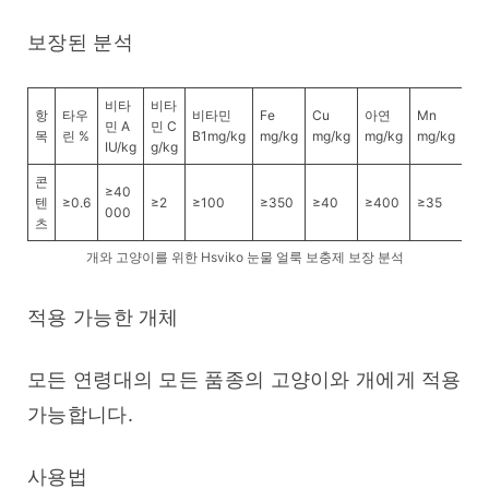
보장된 분석
비타
비타
항
타우
비타민
Fe
Cu
아연
Mn
I
민 A
민 C
목
린 %
B1mg/kg
mg/kg
mg/kg
mg/kg
mg/kg
mg
IU/kg
g/kg
콘
≥40
텐
≥0.6
≥2
≥100
≥350
≥40
≥400
≥35
≥3
000
츠
개와 고양이를 위한 Hsviko 눈물 얼룩 보충제 보장 분석
적용 가능한 개체
모든 연령대의 모든 품종의 고양이와 개에게 적용 
가능합니다.
사용법