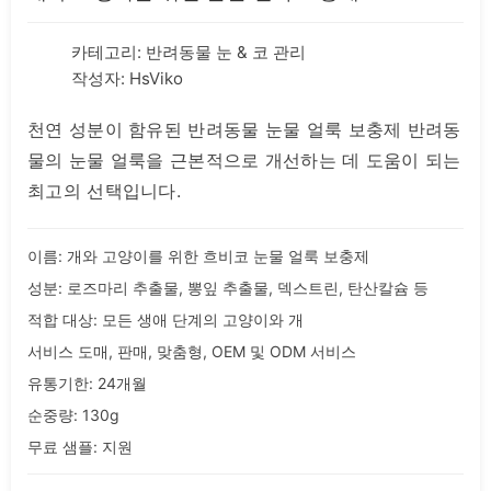
카테고리:
반려동물 눈 & 코 관리
작성자: HsViko
천연 성분이 함유된 반려동물 눈물 얼룩 보충제 반려동
물의 눈물 얼룩을 근본적으로 개선하는 데 도움이 되는
최고의 선택입니다.
이름: 개와 고양이를 위한 흐비코 눈물 얼룩 보충제
성분: 로즈마리 추출물, 뽕잎 추출물, 덱스트린, 탄산칼슘 등
적합 대상: 모든 생애 단계의 고양이와 개
서비스 도매, 판매, 맞춤형, OEM 및 ODM 서비스
유통기한: 24개월
순중량: 130g
무료 샘플: 지원