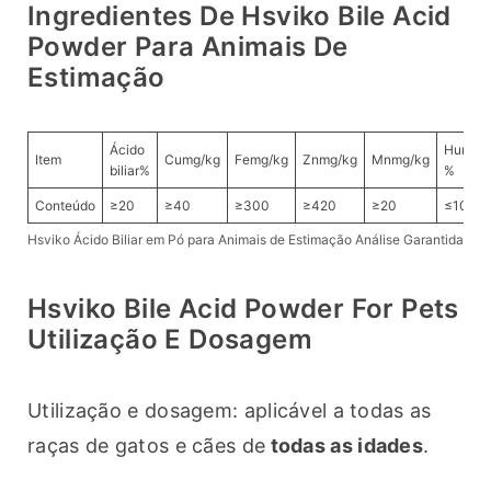
Ingredientes De Hsviko Bile Acid
Powder Para Animais De
Estimação
Ácido
Humida
Item
Cu
mg/kg
Femg/kg
Znmg/kg
Mnmg/kg
biliar%
%
Conteúdo
≥20
≥40
≥300
≥420
≥20
≤10
Hsviko Ácido Biliar em Pó para Animais de Estimação Análise Garantida
Hsviko Bile Acid Powder For Pets
Utilização E Dosagem
Utilização e dosagem: aplicável a todas as 
raças de gatos e cães de
 todas as idades
.