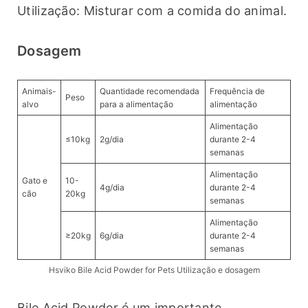
Utilização: Misturar com a comida do animal.
Dosagem
Animais-
Quantidade recomendada
Frequência de
Peso
alvo
para a alimentação
alimentação
Alimentação
≤10kg
2g/dia
durante 2-4
semanas
Alimentação
Gato e
10-
4g/dia
durante 2-4
cão
20kg
semanas
Alimentação
≥20kg
6g/dia
durante 2-4
semanas
Hsviko Bile Acid Powder for Pets Utilização e dosagem
Bile Acid Powder é um importante 