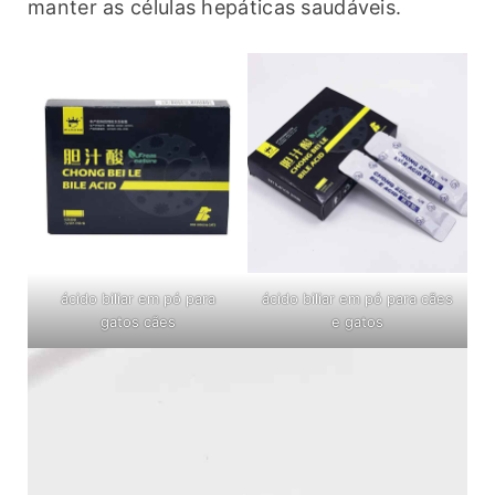
manter as células hepáticas saudáveis.
ácido biliar em pó para
ácido biliar em pó para cães
gatos cães
e gatos