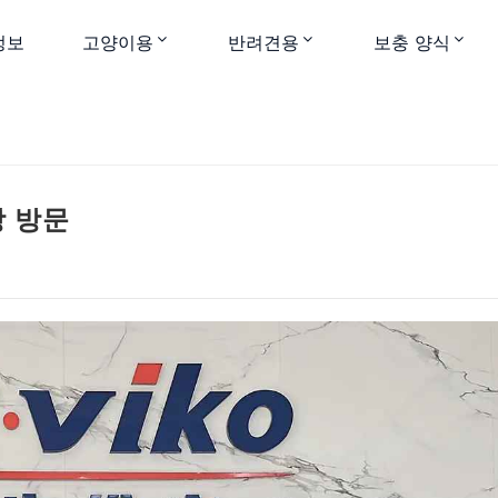
정보
고양이용
반려견용
보충 양식
장 방문