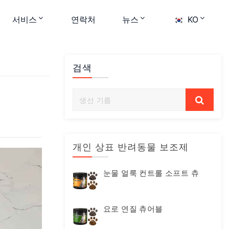
서비스
연락처
뉴스
KO
검색
개인 상표 반려동물 보조제
눈물 얼룩 컨트롤 소프트 츄
요로 연질 츄어블