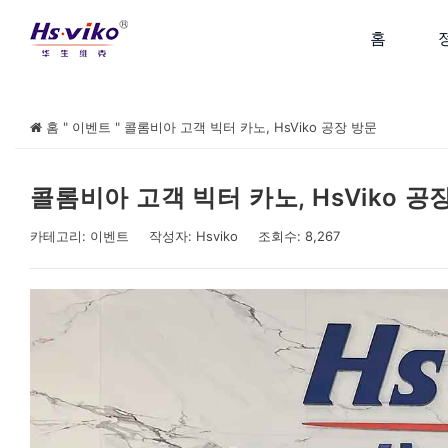
홈
홈
"
이벤트
"
콜롬비아 고객 빅터 카노, HsViko 공장 방문
콜롬비아 고객 빅터 카노, HsViko 공
카테고리:
이벤트
작성자:
Hsviko
조회수: 8,267