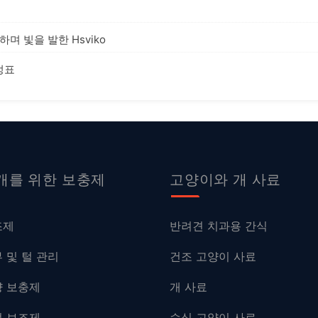
 빛을 발한 Hsviko
정표
개를 위한 보충제
고양이와 개 사료
조제
반려견 치과용 간식
 및 털 관리
건조 고양이 사료
양 보충제
개 사료
절 보조제
습식 고양이 사료