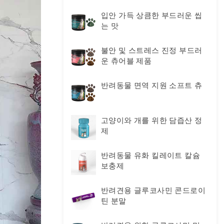
입안 가득 상큼한 부드러운 씹
는 맛
불안 및 스트레스 진정 부드러
운 츄어블 제품
반려동물 면역 지원 소프트 츄
고양이와 개를 위한 담즙산 정
제
반려동물 유화 킬레이트 칼슘
보충제
반려견용 글루코사민 콘드로이
틴 분말